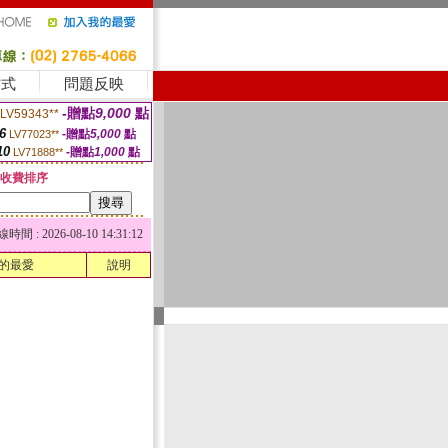
方式
問題反映
-贈點
9,000
點
LV59343**
6
-贈點
5,000
點
LV77023**
10
-贈點
1,000
點
LV71888**
收費排序
 : 2026-08-10 14:31:12
的最愛
說明