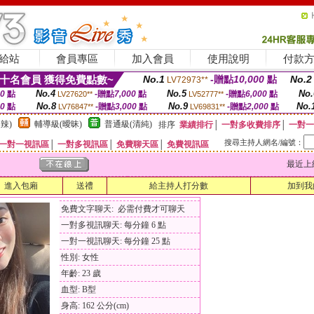
給站
會員專區
加入會員
使用說明
付款
十名會員 獲得免費點數~
No.1
-贈點
10,000
點
No.2
LV72973**
No.4
No.5
No.
00
點
-贈點
7,000
點
-贈點
6,000
點
LV27620**
LV52777**
No.8
No.9
No.
00
點
-贈點
3,000
點
-贈點
2,000
點
LV76847**
LV69831**
辣)
輔導級(曖昧)
普通級(清純)
排序
業績排行
│
一對多收費排序
│
一對一
搜尋主持人網名/編號：
一對一視訊區
│
一對多視訊區
│
免費聊天區
│
免費視訊區
最近上線時間
進入包廂
送禮
給主持人打分數
加到我
免費文字聊天: 必需付費才可聊天
一對多視訊聊天: 每分鐘 6 點
一對一視訊聊天: 每分鐘 25 點
性別: 女性
年齡: 23 歲
血型: B型
身高: 162 公分(cm)