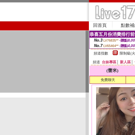
回首頁
點數補
恭喜五月份消費排行前
No.3
-贈點
8,0
LV76835**
No.7
-贈點
4,0
LV65464**
頻道指數
限制級(火
頻道
台妹專區
│
新人區
│
(蕾米)
免費聊天