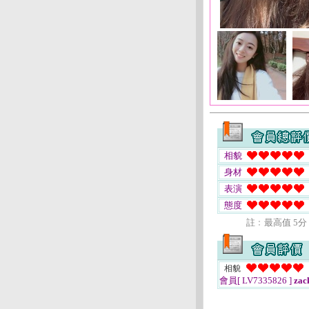
相貌
身材
表演
態度
註﹕最高值 5分
相貌
會員[ LV7335826 ]
zac